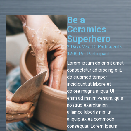
Be a
Ceramics
Superhero
2 Days
Max 10 Participants
120$ Per Participant
Lorem ipsum dolor sit amet,
consectetur adipiscing elit,
do eiusmod tempor
incididunt ut labore et
dolore magna aliqua. Ut
enim ad minim veniam, quis
nostrud exercitation
ullamco laboris nisi ut
aliquip ex ea commodo
consequat. Lorem ipsum