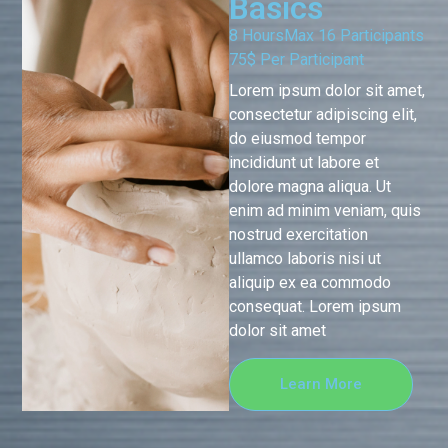
Basics
8 Hours
Max 16 Participants
75$ Per Participant
Lorem ipsum dolor sit amet,
consectetur adipiscing elit,
do eiusmod tempor
incididunt ut labore et
dolore magna aliqua. Ut
enim ad minim veniam, quis
nostrud exercitation
ullamco laboris nisi ut
aliquip ex ea commodo
consequat. Lorem ipsum
dolor sit amet
Learn More